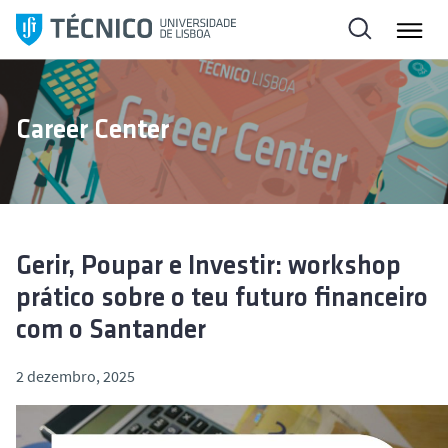
S
a
l
t
a
Career Center
r
p
a
r
a
o
Gerir, Poupar e Investir: workshop
c
prático sobre o teu futuro financeiro
o
com o Santander
n
t
2 dezembro, 2025
e
ú
d