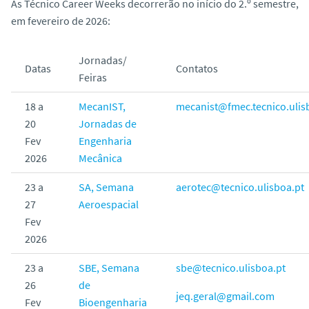
As Técnico Career Weeks decorrerão no início do 2.º semestre,
em fevereiro de 2026:
Jornadas/
Datas
Contatos
Feiras
18 a
MecanIST,
mecanist@fmec.tecnico.ulis
20
Jornadas de
Fev
Engenharia
2026
Mecânica
23 a
SA, Semana
aerotec@tecnico.ulisboa.pt
27
Aeroespacial
Fev
2026
23 a
SBE, Semana
sbe@tecnico.ulisboa.pt
26
de
jeq.geral@gmail.com
Fev
Bioengenharia