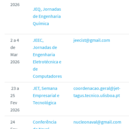
2026
JEQ, Jornadas
de Engenharia
Química
2 a 4
JEEC,
jeecist@gmail.com
de
Jornadas de
Mar
Engenharia
2026
Eletrotécnica e
de
Computadores
23 a
JET, Semana
coordenacao.geral@jet-
25
Empresarial e
tagus.tecnico.ulisboa.pt
Fev
Tecnológica
2026
24
Conferência
nucleonaval@gmail.com
Fev
de Naval