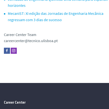
horizontes
MecanIST: XI edição das Jornadas de Engenharia Mecânica
regressam com 3 dias de sucesso
Career Center Team
careercenter@tecnico.ulisboa.pt
Career Center