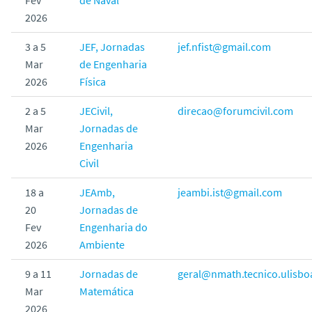
2026
3 a 5
JEF, Jornadas
jef.nfist@gmail.com
Mar
de Engenharia
2026
Física
2 a 5
JECivil,
direcao@forumcivil.com
Mar
Jornadas de
2026
Engenharia
Civil
18 a
JEAmb,
jeambi.ist@gmail.com
20
Jornadas de
Fev
Engenharia do
2026
Ambiente
9 a 11
Jornadas de
geral@nmath.tecnico.ulisbo
Mar
Matemática
2026