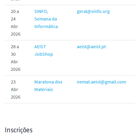
20 a
SINFO,
geral@sinfo.org
24
Semana da
Abr
Informática
2026
28 a
AEIST
aeist@aeist.pt
30
JobShop
Abr
2026
23
Maratona dos
nemat.aeist@gmail.com
Abr
Materiais
2026
Inscrições