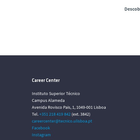
Descobr
Career Center
Instituto Superior Técnico
Campus Alameda
Avenida Rovisco Pais, 1, 1049-001 Lisboa
Tel.
+351 218 419 842
(ext. 3842)
careercenter@tecnico.ulisboa.pt
Facebook
Instagram