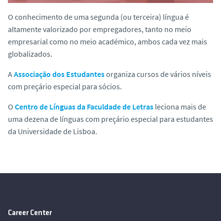
o
O conhecimento de uma segunda (ou terceira) língua é
altamente valorizado por empregadores, tanto no meio
empresarial como no meio académico, ambos cada vez mais
globalizados.
A
Associação dos Estudantes
organiza cursos de vários níveis
com preçário especial para sócios.
O
Centro de Línguas da Faculdade de Letras
leciona mais de
uma dezena de línguas com preçário especial para estudantes
da Universidade de Lisboa.
Career Center