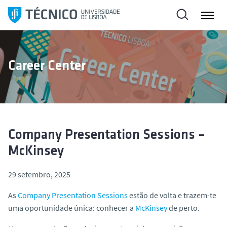
S
a
l
t
a
Career Center
r
p
a
r
a
o
Company Presentation Sessions –
c
McKinsey
o
n
29 setembro, 2025
t
As
Company Presentation Sessions
estão de volta e trazem-te
e
uma oportunidade única: conhecer a
McKinsey
de perto.
ú
d