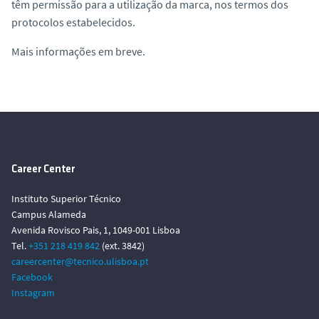
têm permissão para a utilização da marca, nos termos dos
protocolos estabelecidos.
Mais informações em breve.
Career Center
Instituto Superior Técnico
Campus Alameda
Avenida Rovisco Pais, 1, 1049-001 Lisboa
Tel.
+351 218 419 842
(ext. 3842)
careercenter@tecnico.ulisboa.pt
Facebook
Instagram