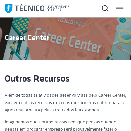
S
a
l
t
a
Career Center
r
p
a
r
a
o
Outros Recursos
c
o
Além de todas as atividades desenvolvidas pelo Career Center,
n
existem outros recursos externos que poderás utilizar para te
t
ajudar na procura pela carreira dos teus sonhos.
e
ú
Imaginamos que a primeira coisa em que pensas quando
d
pensas em procurar emprego será provavelmente fazer o