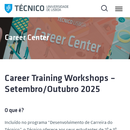
S
a
l
t
a
Career Center
r
p
a
r
a
o
Career Training Workshops –
c
Setembro/Outubro 2025
o
n
t
O que é?
e
ú
Incluído no programa “Desenvolvimento de Carreira do
d
Técnico”, o Técnico oferece aos seus estudantes de 2º e 3º